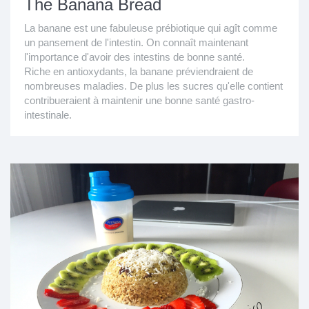
The Banana Bread
La banane est une fabuleuse prébiotique qui agît comme
un pansement de l'intestin. On connaît maintenant
l'importance d'avoir des intestins de bonne santé.
Riche en antioxydants, la banane préviendraient de
nombreuses maladies. De plus les sucres qu'elle contient
contribueraient à maintenir une bonne santé gastro-
intestinale.