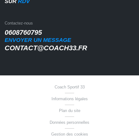
SUR
RDV
de rectification (article 16 du RGPD), droit d’effacement
(article 17 du RGPD), droit à la limitation du traitement
(article 18 du RGPD), droit de notification des =
rectifications, effacements, limitation (article 19 du
Contactez-nous
RGPD), droit à la portabilité des données (article 20 du
0608760795
RGPD), droit d’opposition (article 21 du RGPD), droit de
ENVOYER UN MESSAGE
ne pas faire l’objet d’un profilage ( (article 22 du RGPD).
CONTACT@COACH33.FR
Vous pouvez exercer ces droit en contactant :
contact@coach33.fr
Coach Sportif 33
Informations légales
Plan du site
Données personnelles
Gestion des cookies